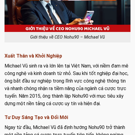
Giới thiệu về CEO Nohu90 – Michael Vũ
Xuất Thân và Khởi Nghiệp
Michael Vũ sinh ra và lớn lên tại Việt Nam, với niềm đam mê
công nghệ và kinh doanh từ nhỏ.
Sau khi tốt nghiệp đại học,
ông bắt đầu sự nghiệp trong lĩnh vực công nghệ thông tin
và nhanh chóng nhận ra tiềm năng của ngành cá cược trực
tuyến.
Năm 2015, ông thành lập Nohu90 với mục tiêu xây
dựng một nền tảng cá cược uy tín và hiện đại.
Tư Duy Sáng Tạo và Đổi Mới
Ngay từ đầu, Michael Vũ đã định hướng Nohu90 trở thành
một nền tảng cá cược trực tuyến tiên tiến, không ngừng