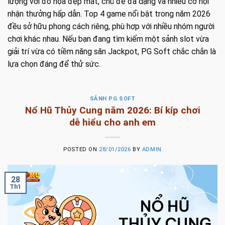
lượng với đồ họa đẹp mắt, chủ đề đa dạng và nhiều cơ hội
nhận thưởng hấp dẫn. Top 4 game nổi bật trong năm 2026
đều sở hữu phong cách riêng, phù hợp với nhiều nhóm người
chơi khác nhau. Nếu bạn đang tìm kiếm một sảnh slot vừa
giải trí vừa có tiềm năng săn Jackpot, PG Soft chắc chắn là
lựa chọn đáng để thử sức.
SẢNH PG SOFT
Nổ Hũ Thủy Cung năm 2026: Bí kíp chơi
dễ hiểu cho anh em
POSTED ON
28/01/2026
BY
ADMIN
28
Th1