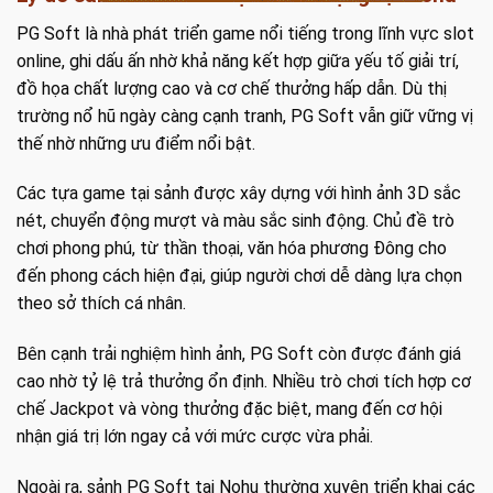
PG Soft là nhà phát triển game nổi tiếng trong lĩnh vực slot
online, ghi dấu ấn nhờ khả năng kết hợp giữa yếu tố giải trí,
đồ họa chất lượng cao và cơ chế thưởng hấp dẫn. Dù thị
trường nổ hũ ngày càng cạnh tranh, PG Soft vẫn giữ vững vị
thế nhờ những ưu điểm nổi bật.
Các tựa game tại sảnh được xây dựng với hình ảnh 3D sắc
nét, chuyển động mượt và màu sắc sinh động. Chủ đề trò
chơi phong phú, từ thần thoại, văn hóa phương Đông cho
đến phong cách hiện đại, giúp người chơi dễ dàng lựa chọn
theo sở thích cá nhân.
Bên cạnh trải nghiệm hình ảnh, PG Soft còn được đánh giá
cao nhờ tỷ lệ trả thưởng ổn định. Nhiều trò chơi tích hợp cơ
chế Jackpot và vòng thưởng đặc biệt, mang đến cơ hội
nhận giá trị lớn ngay cả với mức cược vừa phải.
Ngoài ra, sảnh PG Soft tại Nohu thường xuyên triển khai các