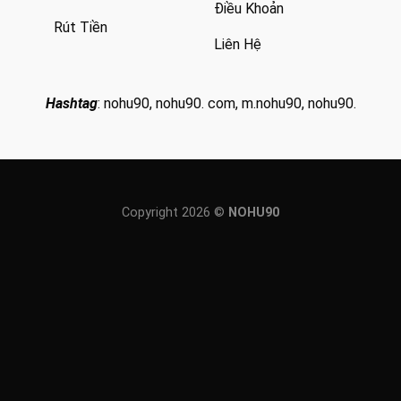
Điều Khoản
Rút Tiền
Liên Hệ
Hashtag
:
nohu90,
nohu90. com, m.nohu90, nohu90.
Copyright 2026 ©
NOHU90