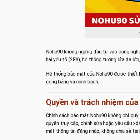
Nohu90 không ngừng đầu tư vào công nghệ
hai yếu tố (2FA), hệ thống tường lửa đa lớ
Hệ thống bảo mật của Nohu90 được thiết kế
công bằng và minh bạch.
Quyền và trách nhiệm của 
Chính sách bảo mật Nohu90 không chỉ quy đ
quyền truy cập, chỉnh sửa hoặc yêu cầu xó
mật thông tin đăng nhập, không chia sẻ tài 