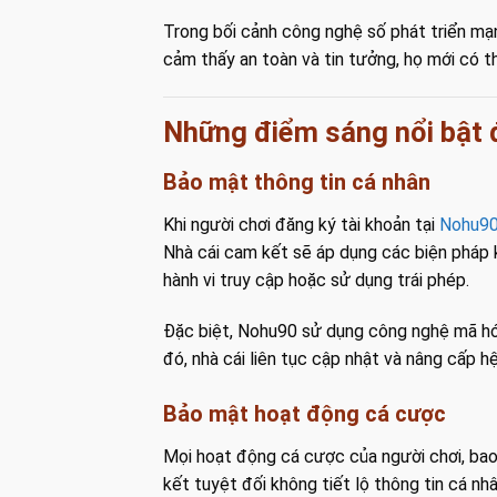
Trong bối cảnh công nghệ số phát triển mạn
cảm thấy an toàn và tin tưởng, họ mới có th
Những điểm sáng nổi bật 
Bảo mật thông tin cá nhân
Khi người chơi đăng ký tài khoản tại
Nohu9
Nhà cái cam kết sẽ áp dụng các biện pháp 
hành vi truy cập hoặc sử dụng trái phép.
Đặc biệt, Nohu90 sử dụng công nghệ mã hóa
đó, nhà cái liên tục cập nhật và nâng cấp 
Bảo mật hoạt động cá cược
Mọi hoạt động cá cược của người chơi, bao
kết tuyệt đối không tiết lộ thông tin cá n