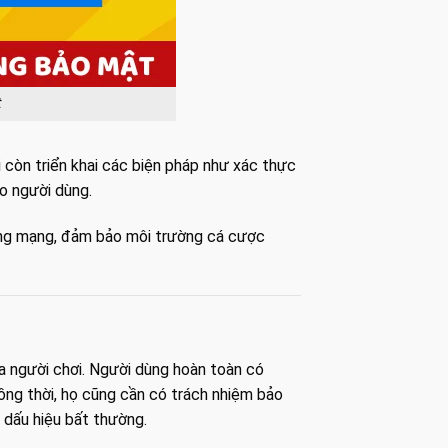
t
 còn triển khai các biện pháp như xác thực
o người dùng.
công mạng, đảm bảo môi trường cá cược
 người chơi.
Người dùng hoàn toàn có
ồng thời, họ cũng cần có trách nhiệm bảo
 dấu hiệu bất thường.