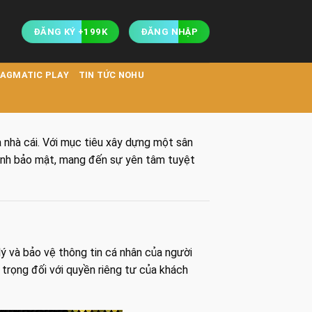
ĐĂNG KÝ +199K
ĐĂNG NHẬP
AGMATIC PLAY
TIN TỨC NOHU
 nhà cái.
Với mục tiêu xây dựng một sân
định bảo mật, mang đến sự yên tâm tuyệt
lý và bảo vệ thông tin cá nhân của người
 trọng đối với quyền riêng tư của khách