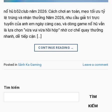
nổ hũ b52club năm 2026: Cách chơi an toàn, mẹo tối ưu tỷ
lệ trúng và nhận thưởng Năm 2026, nhu cầu giải trí trực
tuyến của anh em ngày càng cao, và dòng game nổ hũ vẫn
là lựa chọn “vừa vui vừa hồi hộp” nhờ cơ chế quay thưởng
nhanh, dễ tiếp cận. […]
CONTINUE READING
→
Posted in
Sảnh Ka Gaming
Leave a comment
Tìm kiếm
TÌM
KIẾM