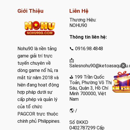
Giới Thiệu
Liên Hệ
Thương Hiệu:
NOHU90
Thông tin liên hệ:
Nohu90 là nền tảng
📞 0916.98.4848
game giải trí trực
📩
tuyến chuyên về
Salesnohu90@ketoasaquk.ru
✕
dòng game nổ hũ, ra
️⛳ 199 Trần Quốc
mắt từ năm 2018 và
Toản, Phường Võ Thị
hiện đang hoạt động
Sáu, Quận 3, Hồ Chí
hợp pháp dưới sự
Minh 700000, Việt
Nam
cấp phép và quản lý
của tổ chức
🌎 /
PAGCOR trực thuộc
chính phủ Philippines.
Số ĐKKD
0402787299 Cấp