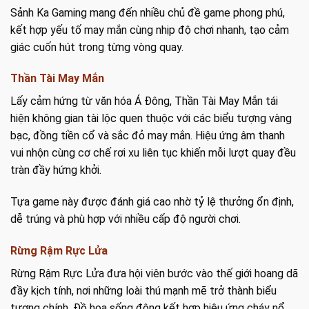
Sảnh Ka Gaming mang đến nhiều chủ đề game phong phú,
kết hợp yếu tố may mắn cùng nhịp độ chơi nhanh, tạo cảm
giác cuốn hút trong từng vòng quay.
Thần Tài May Mắn
Lấy cảm hứng từ văn hóa Á Đông, Thần Tài May Mắn tái
hiện không gian tài lộc quen thuộc với các biểu tượng vàng
bạc, đồng tiền cổ và sắc đỏ may mắn. Hiệu ứng âm thanh
vui nhộn cùng cơ chế rơi xu liên tục khiến mỗi lượt quay đều
tràn đầy hứng khởi.
Tựa game này được đánh giá cao nhờ tỷ lệ thưởng ổn định,
dễ trúng và phù hợp với nhiều cấp độ người chơi.
Rừng Rậm Rực Lửa
Rừng Rậm Rực Lửa đưa hội viên bước vào thế giới hoang dã
đầy kịch tính, nơi những loài thú mạnh mẽ trở thành biểu
tượng chính. Đồ họa sống động kết hợp hiệu ứng cháy nổ