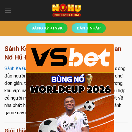
Skip
to
content
ĐĂNG KÝ +199K
ĐĂNG NHẬP
Sảnh Ka Gaming Tại Nohu – Không Gian
×
Nổ Hũ Đa Dạng, Thưởng Hấp Dẫn
Sảnh Ka Gaming
tại Nohu là điểm đến quen thuộc của đông
đảo người chơi yêu thích slot game hiện đại. Với cách chơi
đơn giản, tốc độ mượt mà và tỷ lệ trúng thưởng ấn tượng,
khu vực này mang đến trải nghiệm giải trí cuốn hút, phù hợp
cả người mới lẫn hội viên lâu năm. Cùng tìm hiểu chi tiết về
nhà phát hành Ka Gaming và những giá trị nổi bật mà sảnh
game này mang lại.
Giới thiệu tổng quan về sảnh Ka Gaming