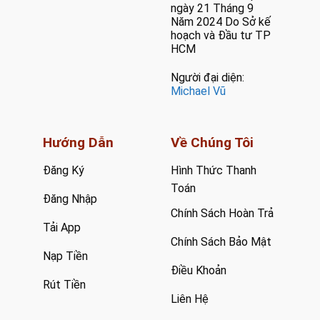
ngày 21 Tháng 9
Năm 2024 Do Sở kế
hoạch và Đầu tư TP
HCM
Người đại diện:
Michael Vũ
Hướng Dẫn
Về Chúng Tôi
Đăng Ký
Hình Thức Thanh
Toán
Đăng Nhập
Chính Sách Hoàn Trả
Tải App
Chính Sách Bảo Mật
Nạp Tiền
Điều Khoản
Rút Tiền
Liên Hệ