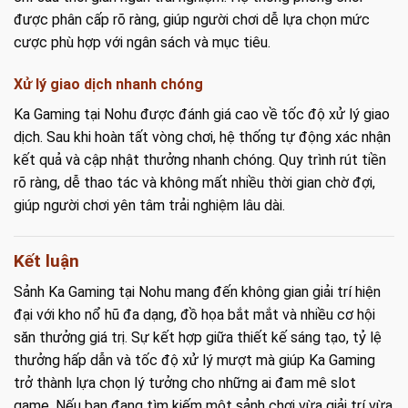
được phân cấp rõ ràng, giúp người chơi dễ lựa chọn mức
cược phù hợp với ngân sách và mục tiêu.
Xử lý giao dịch nhanh chóng
Ka Gaming tại Nohu được đánh giá cao về tốc độ xử lý giao
dịch. Sau khi hoàn tất vòng chơi, hệ thống tự động xác nhận
kết quả và cập nhật thưởng nhanh chóng. Quy trình rút tiền
rõ ràng, dễ thao tác và không mất nhiều thời gian chờ đợi,
giúp người chơi yên tâm trải nghiệm lâu dài.
Kết luận
Sảnh Ka Gaming tại Nohu mang đến không gian giải trí hiện
đại với kho nổ hũ đa dạng, đồ họa bắt mắt và nhiều cơ hội
săn thưởng giá trị. Sự kết hợp giữa thiết kế sáng tạo, tỷ lệ
thưởng hấp dẫn và tốc độ xử lý mượt mà giúp Ka Gaming
trở thành lựa chọn lý tưởng cho những ai đam mê slot
game. Nếu bạn đang tìm kiếm một sảnh chơi vừa giải trí vừa