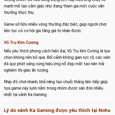
mạnh mẽ tạo cảm giác như đang tham gia một cuộc săn
thưởng thực thụ.
Game sở hữu nhiều vòng thưởng đặc biệt, giúp người chơi
liên tục có cơ hội gia tăng giá trị nhận được.
Vũ Trụ Kim Cương
Nếu yêu thích phong cách hiện đại, Vũ Trụ Kim Cương là lựa
chọn không nên bỏ qua. Bối cảnh không gian rực rỡ, các viên
đá quý phát sáng cùng hiệu ứng nổ đẹp mắt tạo nên trải
nghiệm thị giác ấn tượng.
Nhịp độ chơi nhanh, khả năng tạo chuỗi thắng liên tiếp giúp
tựa game này luôn nằm trong nhóm được săn đón nhiều
nhất tại sảnh Ka Gaming.
Lý do sảnh Ka Gaming được yêu thích tại Nohu