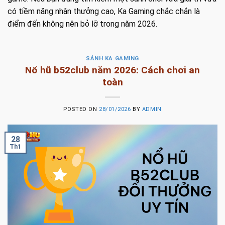
có tiềm năng nhận thưởng cao, Ka Gaming chắc chắn là
điểm đến không nên bỏ lỡ trong năm 2026.
SẢNH KA GAMING
Nổ hũ b52club năm 2026: Cách chơi an
toàn
POSTED ON
28/01/2026
BY
ADMIN
28
Th1