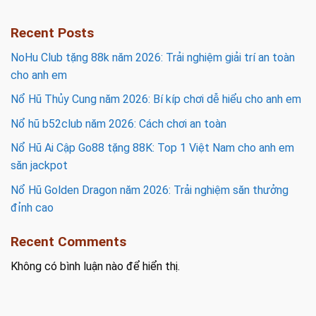
Recent Posts
NoHu Club tặng 88k năm 2026: Trải nghiệm giải trí an toàn
cho anh em
Nổ Hũ Thủy Cung năm 2026: Bí kíp chơi dễ hiểu cho anh em
Nổ hũ b52club năm 2026: Cách chơi an toàn
Nổ Hũ Ai Cập Go88 tặng 88K: Top 1 Việt Nam cho anh em
săn jackpot
Nổ Hũ Golden Dragon năm 2026: Trải nghiệm săn thưởng
đỉnh cao
Recent Comments
Không có bình luận nào để hiển thị.